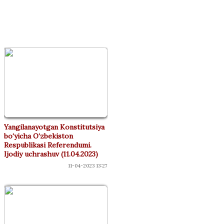
"ДЎСТЛАР"
КЛУБИ
Yangilanayotgan Konstitutsiya
bo‘yicha O‘zbekiston
Respublikasi Referendumi.
Ijodiy uchrashuv (11.04.2023)
11-04-2023 13:27