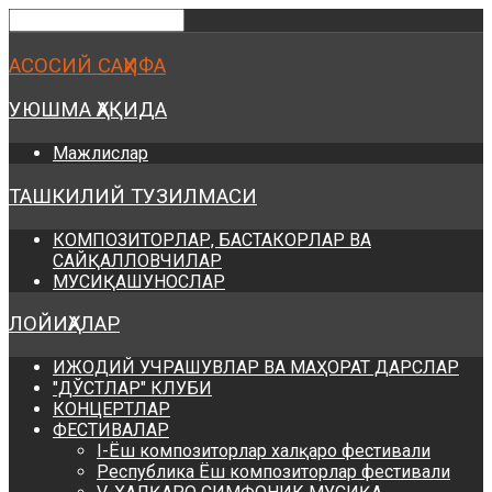
Предыдущий
Предыдущий
Следующий
Следующий
год
месяц
год
месяц
АСОСИЙ САҲИФА
УЮШМА ҲАҚИДА
Мажлислар
ТАШКИЛИЙ ТУЗИЛМАСИ
КОМПОЗИТОРЛАР, БАСТАКОРЛАР ВА
САЙҚАЛЛОВЧИЛАР
МУСИҚАШУНОСЛАР
ЛОЙИҲАЛАР
ИЖОДИЙ УЧРАШУВЛАР ВА МАҲОРАТ ДАРСЛАР
"ДЎСТЛАР" КЛУБИ
КОНЦЕРТЛАР
ФЕСТИВАЛАР
I-Ёш композиторлар халқаро фестивали
Республика Ёш композиторлар фестивали