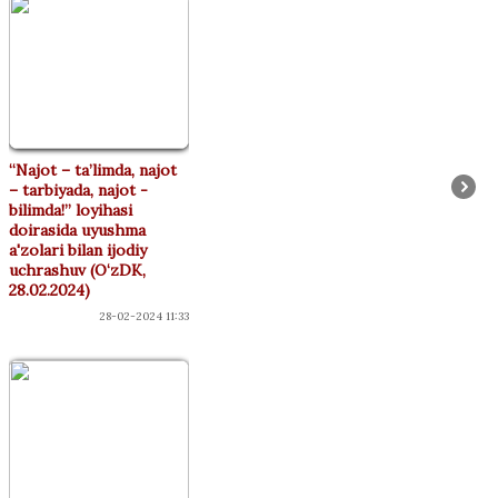
“Najot – ta’limda, najot
– tarbiyada, najot -
bilimda!” loyihasi
doirasida uyushma
a'zolari bilan ijodiy
uchrashuv (O‘zDK,
28.02.2024)
28-02-2024 11:33