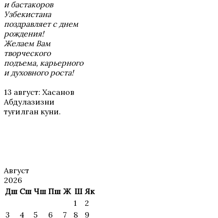
и бастакоров
Узбекистана
поздравляет с днем
рождения!
Желаем Вам
творческого
подъема, карьерного
и духовного роста!
13 август: Хасанов
Абдулазизни
туғилган куни.
АНОНС
Август
2026
Дш
Сш
Чш
Пш
Ж
Ш
Як
1
2
3
4
5
6
7
8
9