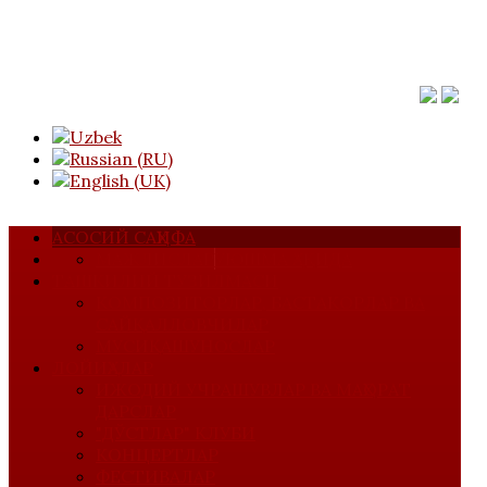
АСОСИЙ САҲИФА
МАЖЛИСЛАР
УЮШМА ҲАҚИДА
ТАШКИЛИЙ ТУЗИЛМАСИ
КОМПОЗИТОРЛАР, БАСТАКОРЛАР ВА
САЙҚАЛЛОВЧИЛАР
МУСИҚАШУНОСЛАР
ЛОЙИҲАЛАР
ИЖОДИЙ УЧРАШУВЛАР ВА МАҲОРАТ
ДАРСЛАР
"ДЎСТЛАР" КЛУБИ
КОНЦЕРТЛАР
ФЕСТИВАЛАР