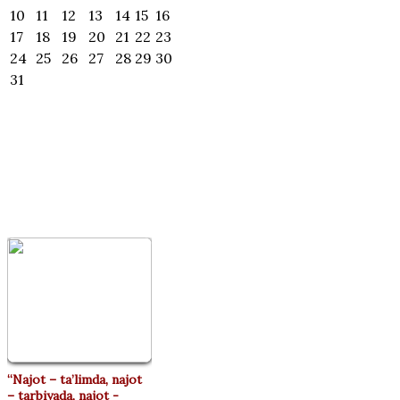
10
11
12
13
14
15
16
17
18
19
20
21
22
23
24
25
26
27
28
29
30
31
ИЖОДИЙ
УЧРАШУВЛАР ВА
МАҲОРАТ
ДАРСЛАР
“Najot – ta’limda, najot
– tarbiyada, najot -