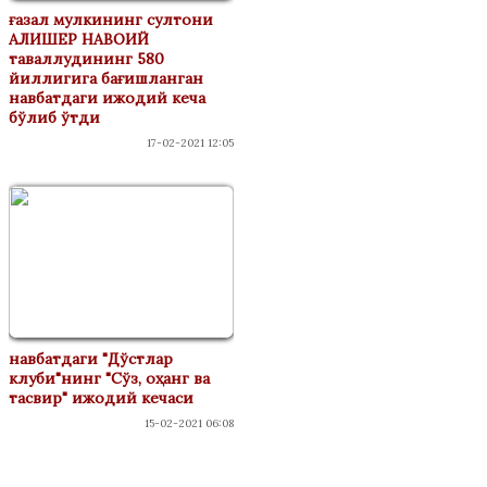
ғазал мулкининг султони
АЛИШЕР НАВОИЙ
таваллудининг 580
йиллигига бағишланган
навбатдаги ижодий кеча
бўлиб ўтди
17-02-2021 12:05
навбатдаги "Дўстлар
клуби"нинг "Сўз, оҳанг ва
тасвир" ижодий кечаси
15-02-2021 06:08