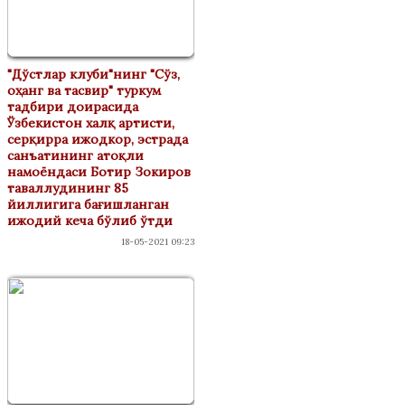
"Дўстлар клуби"нинг "Сўз,
оҳанг ва тасвир" туркум
тадбири доирасида
Ўзбекистон халқ артисти,
серқирра ижодкор, эстрада
санъатининг атоқли
намоёндаси Ботир Зокиров
таваллудининг 85
йиллигига бағишланган
ижодий кеча бўлиб ўтди
18-05-2021 09:23