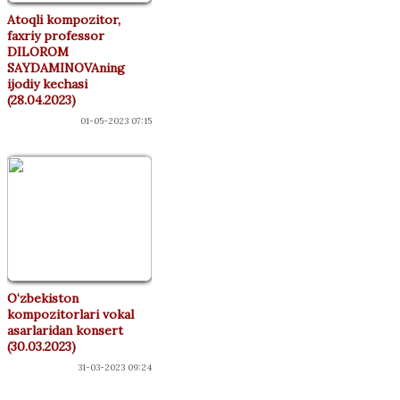
Atoqli kompozitor,
faxriy professor
DILOROM
SAYDAMINOVAning
ijodiy kechasi
(28.04.2023)
01-05-2023 07:15
O‘zbekiston
kompozitorlari vokal
asarlaridan konsert
(30.03.2023)
31-03-2023 09:24