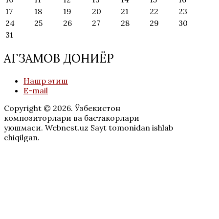
17
18
19
20
21
22
23
24
25
26
27
28
29
30
31
АГЗАМОВ ДОНИЁР
Нашр этиш
E-mail
Copyright © 2026. Ўзбекистон
композиторлари ва бастакорлари
уюшмаси. Webnest.uz Sayt tomonidan ishlab
chiqilgan.