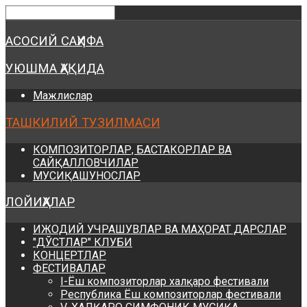
Предыдущий
Предыдущий
Следующий
Следующий
год
месяц
год
месяц
АСОСИЙ САҲИФА
УЮШМА ҲАҚИДА
Мажлислар
ТАШКИЛИЙ ТУЗИЛМАСИ
КОМПОЗИТОРЛАР, БАСТАКОРЛАР ВА
САЙҚАЛЛОВЧИЛАР
МУСИҚАШУНОСЛАР
ЛОЙИҲАЛАР
ИЖОДИЙ УЧРАШУВЛАР ВА МАҲОРАТ ДАРСЛАР
"ДЎСТЛАР" КЛУБИ
КОНЦЕРТЛАР
ФЕСТИВАЛАР
I-Ёш композиторлар халқаро фестивали
Республика Ёш композиторлар фестивали