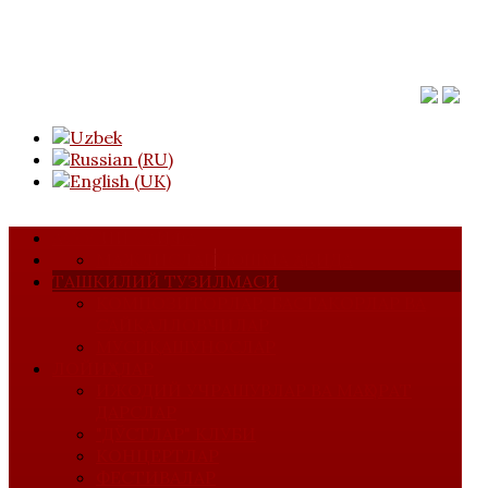
АСОСИЙ САҲИФА
МАЖЛИСЛАР
УЮШМА ҲАҚИДА
ТАШКИЛИЙ ТУЗИЛМАСИ
КОМПОЗИТОРЛАР, БАСТАКОРЛАР ВА
САЙҚАЛЛОВЧИЛАР
МУСИҚАШУНОСЛАР
ЛОЙИҲАЛАР
ИЖОДИЙ УЧРАШУВЛАР ВА МАҲОРАТ
ДАРСЛАР
"ДЎСТЛАР" КЛУБИ
КОНЦЕРТЛАР
ФЕСТИВАЛАР