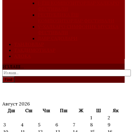
I-ЁШ КОМПОЗИТОРЛАР ХАЛҚАРО
ФЕСТИВАЛИ
РЕСПУБЛИКА ЁШ
КОМПОЗИТОРЛАР ФЕСТИВАЛИ
V-ХАЛҚАРО СИМФОНИК МУСИҚА
ФЕСТИВАЛИ
ДАВР САДОЛАРИ
ТАНЛОВЛАР
ТАҚДИМОТИЛАР
АЛОҚА
ИЗЛАШ...
Find
АНОНС
Август 2026
Дш
Сш
Чш
Пш
Ж
Ш
Як
1
2
3
4
5
6
7
8
9
10
11
12
13
14
15
16