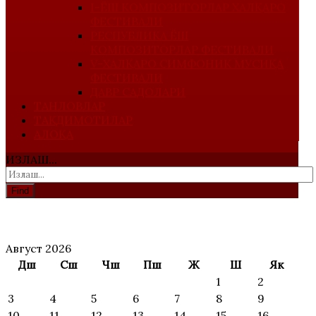
I-ЁШ КОМПОЗИТОРЛАР ХАЛҚАРО
ФЕСТИВАЛИ
РЕСПУБЛИКА ЁШ
КОМПОЗИТОРЛАР ФЕСТИВАЛИ
V-ХАЛҚАРО СИМФОНИК МУСИҚА
ФЕСТИВАЛИ
ДАВР САДОЛАРИ
ТАНЛОВЛАР
ТАҚДИМОТИЛАР
АЛОҚА
ИЗЛАШ...
Find
АНОНС
Август 2026
Дш
Сш
Чш
Пш
Ж
Ш
Як
1
2
3
4
5
6
7
8
9
10
11
12
13
14
15
16