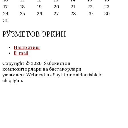
17
18
19
20
21
22
23
24
25
26
27
28
29
30
31
РЎЗМЕТОВ ЭРКИН
Нашр этиш
E-mail
Copyright © 2026. Ўзбекистон
композиторлари ва бастакорлари
уюшмаси. Webnest.uz Sayt tomonidan ishlab
chiqilgan.