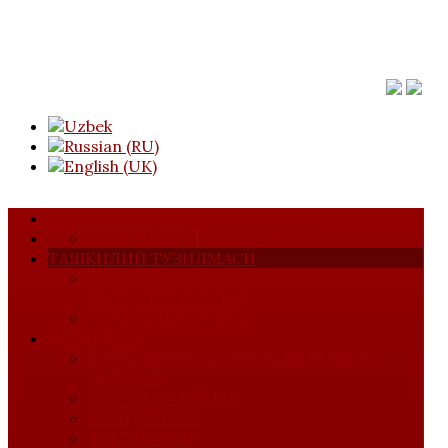
АСОСИЙ САҲИФА
МАЖЛИСЛАР
УЮШМА ҲАҚИДА
ТАШКИЛИЙ ТУЗИЛМАСИ
КОМПОЗИТОРЛАР, БАСТАКОРЛАР ВА
САЙҚАЛЛОВЧИЛАР
МУСИҚАШУНОСЛАР
ЛОЙИҲАЛАР
ИЖОДИЙ УЧРАШУВЛАР ВА МАҲОРАТ
ДАРСЛАР
"ДЎСТЛАР" КЛУБИ
КОНЦЕРТЛАР
ФЕСТИВАЛАР