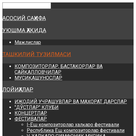
Предыдущий
Предыдущий
Следующий
Следующий
год
месяц
год
месяц
АСОСИЙ САҲИФА
УЮШМА ҲАҚИДА
Мажлислар
ТАШКИЛИЙ ТУЗИЛМАСИ
КОМПОЗИТОРЛАР, БАСТАКОРЛАР ВА
САЙҚАЛЛОВЧИЛАР
МУСИҚАШУНОСЛАР
ЛОЙИҲАЛАР
ИЖОДИЙ УЧРАШУВЛАР ВА МАҲОРАТ ДАРСЛАР
"ДЎСТЛАР" КЛУБИ
КОНЦЕРТЛАР
ФЕСТИВАЛАР
I-Ёш композиторлар халқаро фестивали
Республика Ёш композиторлар фестивали