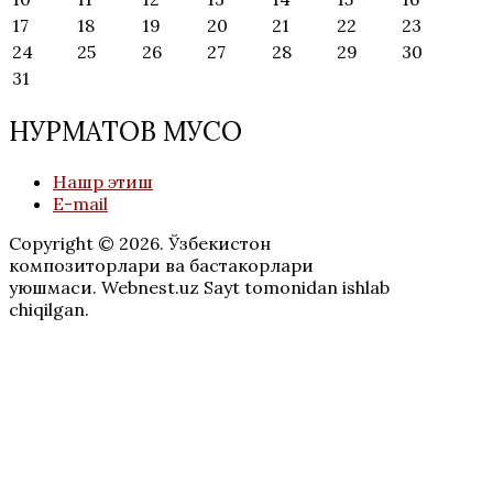
17
18
19
20
21
22
23
24
25
26
27
28
29
30
31
НУРМАТОВ МУСО
Нашр этиш
E-mail
Copyright © 2026. Ўзбекистон
композиторлари ва бастакорлари
уюшмаси. Webnest.uz Sayt tomonidan ishlab
chiqilgan.