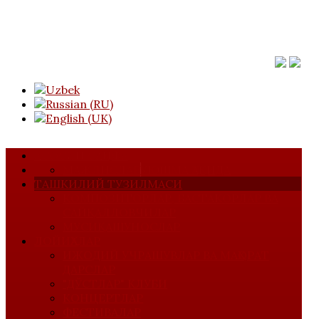
АСОСИЙ САҲИФА
МАЖЛИСЛАР
УЮШМА ҲАҚИДА
ТАШКИЛИЙ ТУЗИЛМАСИ
КОМПОЗИТОРЛАР, БАСТАКОРЛАР ВА
САЙҚАЛЛОВЧИЛАР
МУСИҚАШУНОСЛАР
ЛОЙИҲАЛАР
ИЖОДИЙ УЧРАШУВЛАР ВА МАҲОРАТ
ДАРСЛАР
"ДЎСТЛАР" КЛУБИ
КОНЦЕРТЛАР
ФЕСТИВАЛАР