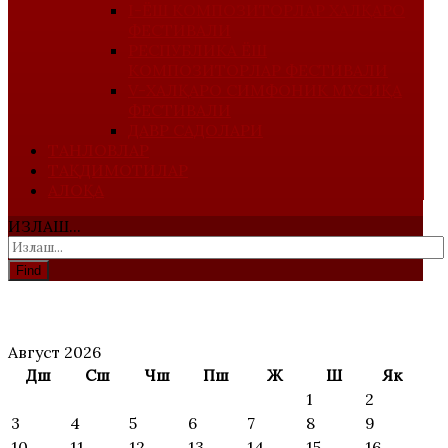
I-ЁШ КОМПОЗИТОРЛАР ХАЛҚАРО
ФЕСТИВАЛИ
РЕСПУБЛИКА ЁШ
КОМПОЗИТОРЛАР ФЕСТИВАЛИ
V-ХАЛҚАРО СИМФОНИК МУСИҚА
ФЕСТИВАЛИ
ДАВР САДОЛАРИ
ТАНЛОВЛАР
ТАҚДИМОТИЛАР
АЛОҚА
ИЗЛАШ...
Find
АНОНС
Август 2026
Дш
Сш
Чш
Пш
Ж
Ш
Як
1
2
3
4
5
6
7
8
9
10
11
12
13
14
15
16