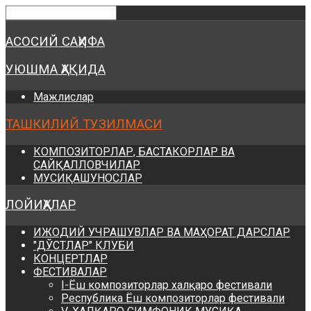
Предыдущий
Предыдущий
Следующий
Следующий
год
месяц
год
месяц
АСОСИЙ САҲИФА
УЮШМА ҲАҚИДА
Мажлислар
ТАШКИЛИЙ ТУЗИЛМАСИ
КОМПОЗИТОРЛАР, БАСТАКОРЛАР ВА
САЙҚАЛЛОВЧИЛАР
МУСИҚАШУНОСЛАР
ЛОЙИҲАЛАР
ИЖОДИЙ УЧРАШУВЛАР ВА МАҲОРАТ ДАРСЛАР
"ДЎСТЛАР" КЛУБИ
КОНЦЕРТЛАР
ФЕСТИВАЛАР
I-Ёш композиторлар халқаро фестивали
Республика Ёш композиторлар фестивали