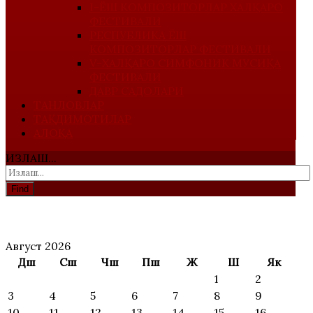
I-ЁШ КОМПОЗИТОРЛАР ХАЛҚАРО
ФЕСТИВАЛИ
РЕСПУБЛИКА ЁШ
КОМПОЗИТОРЛАР ФЕСТИВАЛИ
V-ХАЛҚАРО СИМФОНИК МУСИҚА
ФЕСТИВАЛИ
ДАВР САДОЛАРИ
ТАНЛОВЛАР
ТАҚДИМОТИЛАР
АЛОҚА
ИЗЛАШ...
Find
АНОНС
Август 2026
Дш
Сш
Чш
Пш
Ж
Ш
Як
1
2
3
4
5
6
7
8
9
10
11
12
13
14
15
16