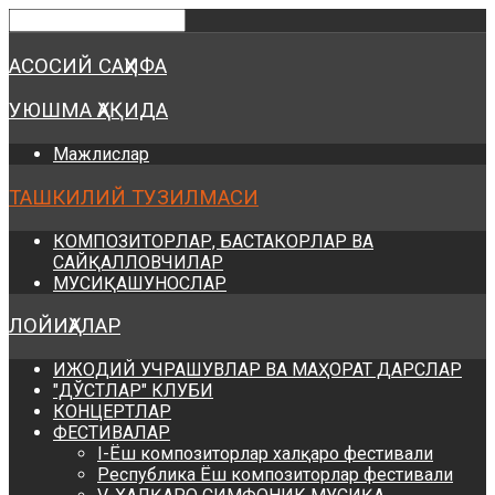
Предыдущий
Предыдущий
Следующий
Следующий
год
месяц
год
месяц
АСОСИЙ САҲИФА
УЮШМА ҲАҚИДА
Мажлислар
ТАШКИЛИЙ ТУЗИЛМАСИ
КОМПОЗИТОРЛАР, БАСТАКОРЛАР ВА
САЙҚАЛЛОВЧИЛАР
МУСИҚАШУНОСЛАР
ЛОЙИҲАЛАР
ИЖОДИЙ УЧРАШУВЛАР ВА МАҲОРАТ ДАРСЛАР
"ДЎСТЛАР" КЛУБИ
КОНЦЕРТЛАР
ФЕСТИВАЛАР
I-Ёш композиторлар халқаро фестивали
Республика Ёш композиторлар фестивали