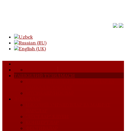
АСОСИЙ САҲИФА
МАЖЛИСЛАР
УЮШМА ҲАҚИДА
ТАШКИЛИЙ ТУЗИЛМАСИ
КОМПОЗИТОРЛАР, БАСТАКОРЛАР ВА
САЙҚАЛЛОВЧИЛАР
МУСИҚАШУНОСЛАР
ЛОЙИҲАЛАР
ИЖОДИЙ УЧРАШУВЛАР ВА МАҲОРАТ
ДАРСЛАР
"ДЎСТЛАР" КЛУБИ
КОНЦЕРТЛАР
ФЕСТИВАЛАР