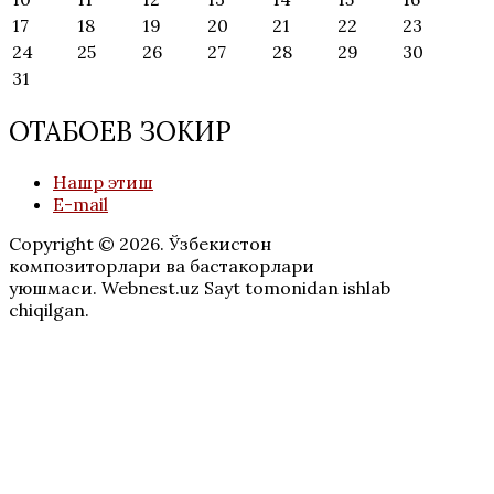
17
18
19
20
21
22
23
24
25
26
27
28
29
30
31
ОТАБОЕВ ЗОКИР
Нашр этиш
E-mail
Copyright © 2026. Ўзбекистон
композиторлари ва бастакорлари
уюшмаси. Webnest.uz Sayt tomonidan ishlab
chiqilgan.