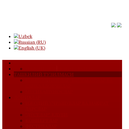
АСОСИЙ САҲИФА
МАЖЛИСЛАР
УЮШМА ҲАҚИДА
ТАШКИЛИЙ ТУЗИЛМАСИ
КОМПОЗИТОРЛАР, БАСТАКОРЛАР ВА
САЙҚАЛЛОВЧИЛАР
МУСИҚАШУНОСЛАР
ЛОЙИҲАЛАР
ИЖОДИЙ УЧРАШУВЛАР ВА МАҲОРАТ
ДАРСЛАР
"ДЎСТЛАР" КЛУБИ
КОНЦЕРТЛАР
ФЕСТИВАЛАР