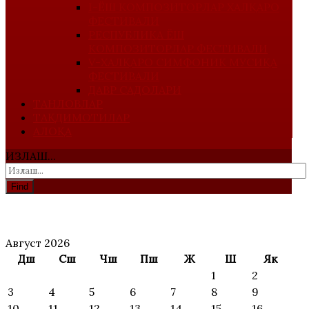
I-ЁШ КОМПОЗИТОРЛАР ХАЛҚАРО
ФЕСТИВАЛИ
РЕСПУБЛИКА ЁШ
КОМПОЗИТОРЛАР ФЕСТИВАЛИ
V-ХАЛҚАРО СИМФОНИК МУСИҚА
ФЕСТИВАЛИ
ДАВР САДОЛАРИ
ТАНЛОВЛАР
ТАҚДИМОТИЛАР
АЛОҚА
ИЗЛАШ...
Find
АНОНС
Август 2026
Дш
Сш
Чш
Пш
Ж
Ш
Як
1
2
3
4
5
6
7
8
9
10
11
12
13
14
15
16