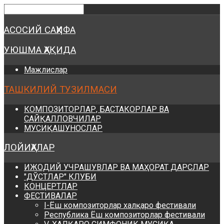
Предыдущий
Предыдущий
Следующий
Следующий
год
месяц
год
месяц
АСОСИЙ САҲИФА
УЮШМА ҲАҚИДА
Мажлислар
ТАШКИЛИЙ ТУЗИЛМАСИ
КОМПОЗИТОРЛАР, БАСТАКОРЛАР ВА
САЙҚАЛЛОВЧИЛАР
МУСИҚАШУНОСЛАР
ЛОЙИҲАЛАР
ИЖОДИЙ УЧРАШУВЛАР ВА МАҲОРАТ ДАРСЛАР
"ДЎСТЛАР" КЛУБИ
КОНЦЕРТЛАР
ФЕСТИВАЛАР
I-Ёш композиторлар халқаро фестивали
Республика Ёш композиторлар фестивали