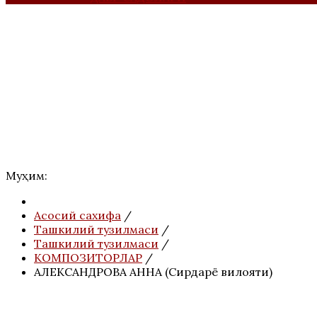
Муҳим:
Асосий сахифа
/
Ташкилий тузилмаси
/
Ташкилий тузилмаси
/
КОМПОЗИТОРЛАР
/
АЛЕКСАНДРОВА АННА (Сирдарё вилояти)
АНОНС