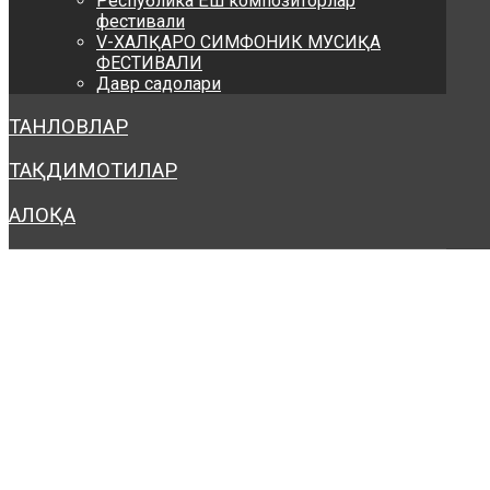
Республика Ёш композиторлар
фестивали
V-ХАЛҚАРО СИМФОНИК МУСИҚА
ФЕСТИВАЛИ
Давр садолари
ТАНЛОВЛАР
ТАҚДИМОТИЛАР
АЛОҚА