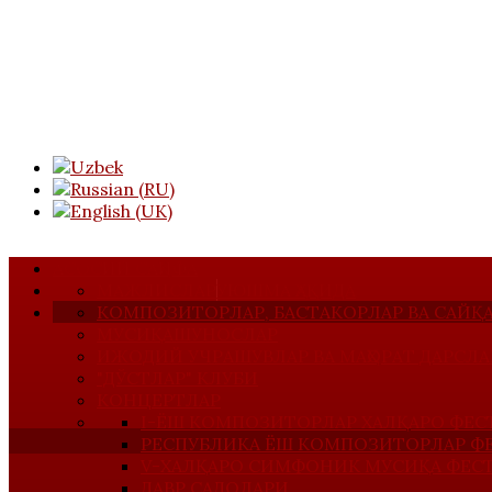
АСОСИЙ САҲИФА
МАЖЛИСЛАР
УЮШМА ҲАҚИДА
КОМПОЗИТОРЛАР, БАСТАКОРЛАР ВА САЙ
МУСИҚАШУНОСЛАР
ИЖОДИЙ УЧРАШУВЛАР ВА МАҲОРАТ ДАРСЛА
"ДЎСТЛАР" КЛУБИ
КОНЦЕРТЛАР
I-ЁШ КОМПОЗИТОРЛАР ХАЛҚАРО ФЕС
РЕСПУБЛИКА ЁШ КОМПОЗИТОРЛАР Ф
V-ХАЛҚАРО СИМФОНИК МУСИҚА ФЕС
ДАВР САДОЛАРИ