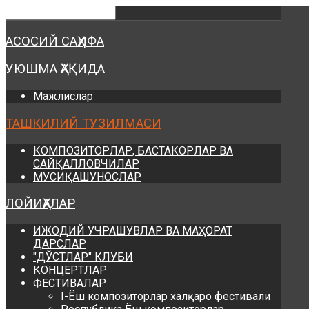
Предыдущий
Предыдущий
Следующий
Следующий
год
месяц
год
месяц
АСОСИЙ САҲИФА
УЮШМА ҲАҚИДА
Мажлислар
ТАШКИЛИЙ ТУЗИЛМАСИ
КОМПОЗИТОРЛАР, БАСТАКОРЛАР ВА
САЙҚАЛЛОВЧИЛАР
МУСИҚАШУНОСЛАР
ЛОЙИҲАЛАР
ИЖОДИЙ УЧРАШУВЛАР ВА МАҲОРАТ
ДАРСЛАР
"ДЎСТЛАР" КЛУБИ
КОНЦЕРТЛАР
ФЕСТИВАЛАР
I-Ёш композиторлар халқаро фестивали