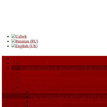
АСОСИЙ САҲИФА
МАЖЛИСЛАР
УЮШМА ҲАҚИДА
КОМПОЗИТОРЛАР, БАСТАКОРЛАР ВА САЙ
МУСИҚАШУНОСЛАР
ИЖОДИЙ УЧРАШУВЛАР ВА МАҲОРАТ ДАРСЛА
"ДЎСТЛАР" КЛУБИ
КОНЦЕРТЛАР
I-ЁШ КОМПОЗИТОРЛАР ХАЛҚАРО ФЕС
РЕСПУБЛИКА ЁШ КОМПОЗИТОРЛАР Ф
V-ХАЛҚАРО СИМФОНИК МУСИҚА ФЕС
ДАВР САДОЛАРИ