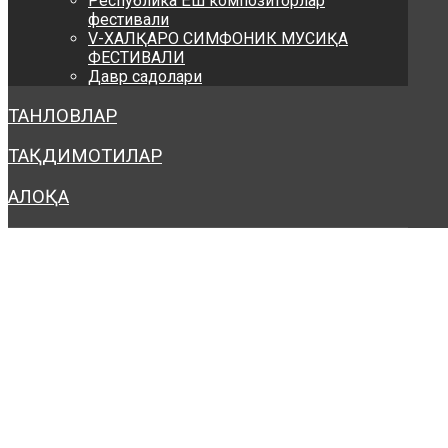
Республика Ёш композиторлар
фестивали
V-ХАЛҚАРО СИМФОНИК МУСИҚА
ФЕСТИВАЛИ
Давр садолари
ТАНЛОВЛАР
ТАҚДИМОТИЛАР
АЛОҚА