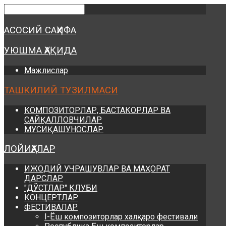
Предыдущий
Предыдущий
Следующий
Следующий
год
месяц
год
месяц
АСОСИЙ САҲИФА
УЮШМА ҲАҚИДА
Мажлислар
ТАШКИЛИЙ ТУЗИЛМАСИ
КОМПОЗИТОРЛАР, БАСТАКОРЛАР ВА
САЙҚАЛЛОВЧИЛАР
МУСИҚАШУНОСЛАР
ЛОЙИҲАЛАР
ИЖОДИЙ УЧРАШУВЛАР ВА МАҲОРАТ
ДАРСЛАР
"ДЎСТЛАР" КЛУБИ
КОНЦЕРТЛАР
ФЕСТИВАЛАР
I-Ёш композиторлар халқаро фестивали