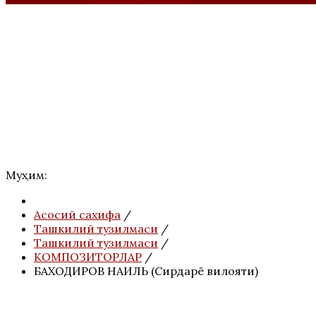
Муҳим:
Асосий сахифа
/
Ташкилий тузилмаси
/
Ташкилий тузилмаси
/
КОМПОЗИТОРЛАР
/
БАХОДИРОВ НАИЛЬ (Сирдарё вилояти)
АНОНС