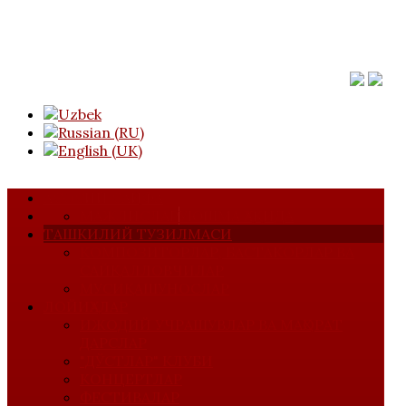
АСОСИЙ САҲИФА
МАЖЛИСЛАР
УЮШМА ҲАҚИДА
ТАШКИЛИЙ ТУЗИЛМАСИ
КОМПОЗИТОРЛАР, БАСТАКОРЛАР ВА
САЙҚАЛЛОВЧИЛАР
МУСИҚАШУНОСЛАР
ЛОЙИҲАЛАР
ИЖОДИЙ УЧРАШУВЛАР ВА МАҲОРАТ
ДАРСЛАР
"ДЎСТЛАР" КЛУБИ
КОНЦЕРТЛАР
ФЕСТИВАЛАР