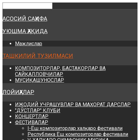
Предыдущий
Предыдущий
Следующий
Следующий
год
месяц
год
месяц
АСОСИЙ САҲИФА
УЮШМА ҲАҚИДА
Мажлислар
ТАШКИЛИЙ ТУЗИЛМАСИ
КОМПОЗИТОРЛАР, БАСТАКОРЛАР ВА
САЙҚАЛЛОВЧИЛАР
МУСИҚАШУНОСЛАР
ЛОЙИҲАЛАР
ИЖОДИЙ УЧРАШУВЛАР ВА МАҲОРАТ ДАРСЛАР
"ДЎСТЛАР" КЛУБИ
КОНЦЕРТЛАР
ФЕСТИВАЛАР
I-Ёш композиторлар халқаро фестивали
Республика Ёш композиторлар фестивали