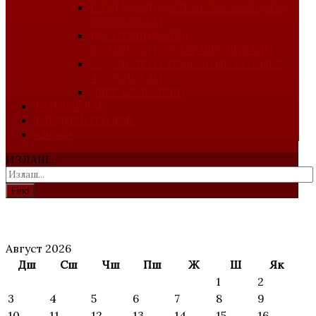
I-ЁШ КОМПОЗИТОРЛАР ХАЛҚАРО
ФЕСТИВАЛИ
РЕСПУБЛИКА ЁШ
КОМПОЗИТОРЛАР ФЕСТИВАЛИ
V-ХАЛҚАРО СИМФОНИК МУСИҚА
ФЕСТИВАЛИ
ДАВР САДОЛАРИ
ТАНЛОВЛАР
ТАҚДИМОТИЛАР
АЛОҚА
ИЗЛАШ...
Find
АНОНС
Август 2026
Дш
Сш
Чш
Пш
Ж
Ш
Як
1
2
3
4
5
6
7
8
9
10
11
12
13
14
15
16