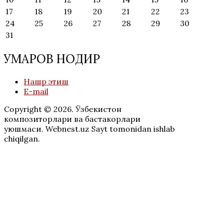
17
18
19
20
21
22
23
24
25
26
27
28
29
30
31
УМАРОВ НОДИР
Нашр этиш
E-mail
Copyright © 2026. Ўзбекистон
композиторлари ва бастакорлари
уюшмаси. Webnest.uz Sayt tomonidan ishlab
chiqilgan.