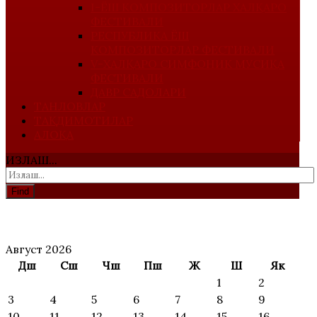
I-ЁШ КОМПОЗИТОРЛАР ХАЛҚАРО
ФЕСТИВАЛИ
РЕСПУБЛИКА ЁШ
КОМПОЗИТОРЛАР ФЕСТИВАЛИ
V-ХАЛҚАРО СИМФОНИК МУСИҚА
ФЕСТИВАЛИ
ДАВР САДОЛАРИ
ТАНЛОВЛАР
ТАҚДИМОТИЛАР
АЛОҚА
ИЗЛАШ...
Find
АНОНС
Август 2026
Дш
Сш
Чш
Пш
Ж
Ш
Як
1
2
3
4
5
6
7
8
9
10
11
12
13
14
15
16