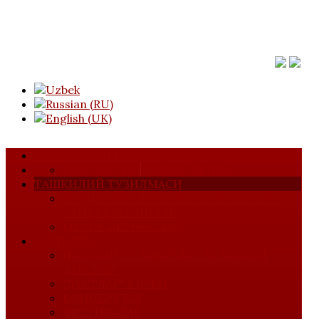
АСОСИЙ САҲИФА
МАЖЛИСЛАР
УЮШМА ҲАҚИДА
ТАШКИЛИЙ ТУЗИЛМАСИ
КОМПОЗИТОРЛАР, БАСТАКОРЛАР ВА
САЙҚАЛЛОВЧИЛАР
МУСИҚАШУНОСЛАР
ЛОЙИҲАЛАР
ИЖОДИЙ УЧРАШУВЛАР ВА МАҲОРАТ
ДАРСЛАР
"ДЎСТЛАР" КЛУБИ
КОНЦЕРТЛАР
ФЕСТИВАЛАР