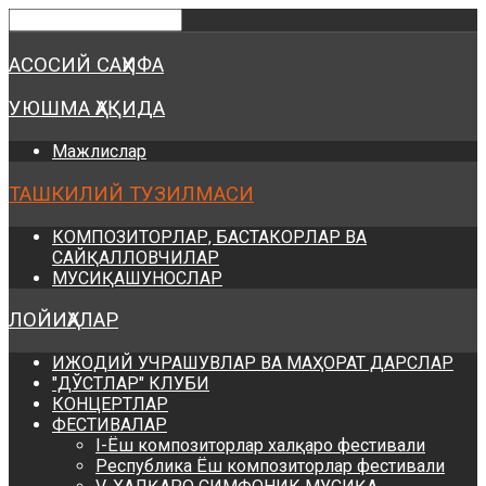
Предыдущий
Предыдущий
Следующий
Следующий
год
месяц
год
месяц
АСОСИЙ САҲИФА
УЮШМА ҲАҚИДА
Мажлислар
ТАШКИЛИЙ ТУЗИЛМАСИ
КОМПОЗИТОРЛАР, БАСТАКОРЛАР ВА
САЙҚАЛЛОВЧИЛАР
МУСИҚАШУНОСЛАР
ЛОЙИҲАЛАР
ИЖОДИЙ УЧРАШУВЛАР ВА МАҲОРАТ ДАРСЛАР
"ДЎСТЛАР" КЛУБИ
КОНЦЕРТЛАР
ФЕСТИВАЛАР
I-Ёш композиторлар халқаро фестивали
Республика Ёш композиторлар фестивали