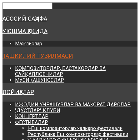
Предыдущий
Предыдущий
Следующий
Следующий
год
месяц
год
месяц
АСОСИЙ САҲИФА
УЮШМА ҲАҚИДА
Мажлислар
ТАШКИЛИЙ ТУЗИЛМАСИ
КОМПОЗИТОРЛАР, БАСТАКОРЛАР ВА
САЙҚАЛЛОВЧИЛАР
МУСИҚАШУНОСЛАР
ЛОЙИҲАЛАР
ИЖОДИЙ УЧРАШУВЛАР ВА МАҲОРАТ ДАРСЛАР
"ДЎСТЛАР" КЛУБИ
КОНЦЕРТЛАР
ФЕСТИВАЛАР
I-Ёш композиторлар халқаро фестивали
Республика Ёш композиторлар фестивали