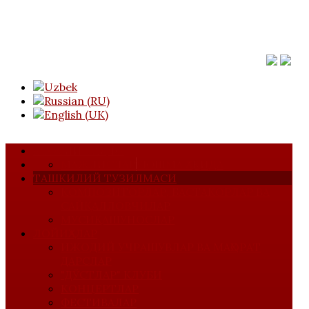
АСОСИЙ САҲИФА
МАЖЛИСЛАР
УЮШМА ҲАҚИДА
ТАШКИЛИЙ ТУЗИЛМАСИ
КОМПОЗИТОРЛАР, БАСТАКОРЛАР ВА
САЙҚАЛЛОВЧИЛАР
МУСИҚАШУНОСЛАР
ЛОЙИҲАЛАР
ИЖОДИЙ УЧРАШУВЛАР ВА МАҲОРАТ
ДАРСЛАР
"ДЎСТЛАР" КЛУБИ
КОНЦЕРТЛАР
ФЕСТИВАЛАР