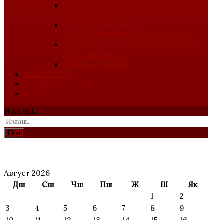
I-ЁШ КОМПОЗИТОРЛАР ХАЛҚАРО
ФЕСТИВАЛИ
РЕСПУБЛИКА ЁШ
КОМПОЗИТОРЛАР ФЕСТИВАЛИ
V-ХАЛҚАРО СИМФОНИК МУСИҚА
ФЕСТИВАЛИ
ДАВР САДОЛАРИ
ТАНЛОВЛАР
ТАҚДИМОТИЛАР
АЛОҚА
ИЗЛАШ...
Find
АНОНС
Август 2026
Дш
Сш
Чш
Пш
Ж
Ш
Як
1
2
3
4
5
6
7
8
9
10
11
12
13
14
15
16