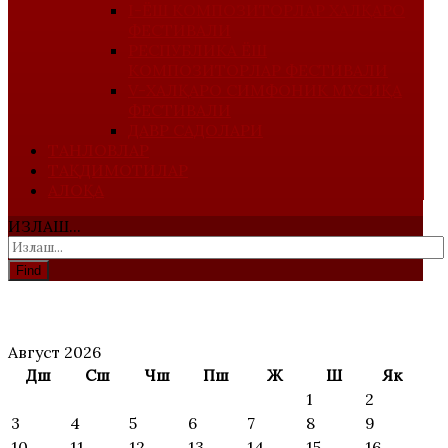
I-ЁШ КОМПОЗИТОРЛАР ХАЛҚАРО
ФЕСТИВАЛИ
РЕСПУБЛИКА ЁШ
КОМПОЗИТОРЛАР ФЕСТИВАЛИ
V-ХАЛҚАРО СИМФОНИК МУСИҚА
ФЕСТИВАЛИ
ДАВР САДОЛАРИ
ТАНЛОВЛАР
ТАҚДИМОТИЛАР
АЛОҚА
ИЗЛАШ...
Find
АНОНС
Август 2026
Дш
Сш
Чш
Пш
Ж
Ш
Як
1
2
3
4
5
6
7
8
9
10
11
12
13
14
15
16