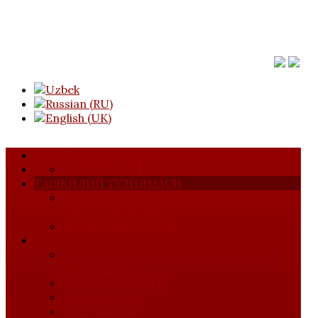
АСОСИЙ САҲИФА
МАЖЛИСЛАР
УЮШМА ҲАҚИДА
ТАШКИЛИЙ ТУЗИЛМАСИ
КОМПОЗИТОРЛАР, БАСТАКОРЛАР ВА
САЙҚАЛЛОВЧИЛАР
МУСИҚАШУНОСЛАР
ЛОЙИҲАЛАР
ИЖОДИЙ УЧРАШУВЛАР ВА МАҲОРАТ
ДАРСЛАР
"ДЎСТЛАР" КЛУБИ
КОНЦЕРТЛАР
ФЕСТИВАЛАР