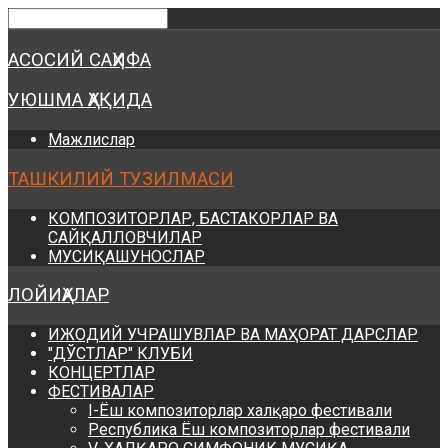
Предыдущий
Предыдущий
Следующий
Следующий
год
месяц
год
месяц
АСОСИЙ САҲИФА
УЮШМА ҲАҚИДА
Мажлислар
ТАШКИЛИЙ ТУЗИЛМАСИ
КОМПОЗИТОРЛАР, БАСТАКОРЛАР ВА
САЙҚАЛЛОВЧИЛАР
МУСИҚАШУНОСЛАР
ЛОЙИҲАЛАР
ИЖОДИЙ УЧРАШУВЛАР ВА МАҲОРАТ ДАРСЛАР
"ДЎСТЛАР" КЛУБИ
КОНЦЕРТЛАР
ФЕСТИВАЛАР
I-Ёш композиторлар халқаро фестивали
Республика Ёш композиторлар фестивали