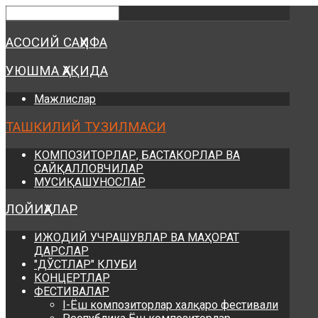
Предыдущий
Предыдущий
Следующий
Следующий
год
месяц
год
месяц
АСОСИЙ САҲИФА
УЮШМА ҲАҚИДА
Мажлислар
ТАШКИЛИЙ ТУЗИЛМАСИ
КОМПОЗИТОРЛАР, БАСТАКОРЛАР ВА
САЙҚАЛЛОВЧИЛАР
МУСИҚАШУНОСЛАР
ЛОЙИҲАЛАР
ИЖОДИЙ УЧРАШУВЛАР ВА МАҲОРАТ
ДАРСЛАР
"ДЎСТЛАР" КЛУБИ
КОНЦЕРТЛАР
ФЕСТИВАЛАР
I-Ёш композиторлар халқаро фестивали