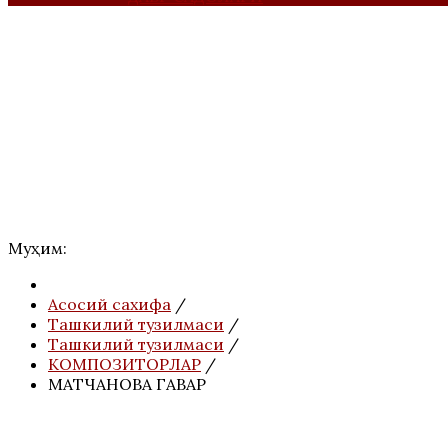
Муҳим:
Асосий сахифа
/
Ташкилий тузилмаси
/
Ташкилий тузилмаси
/
КОМПОЗИТОРЛАР
/
МАТЧАНОВА ГАВҲАР
АНОНС