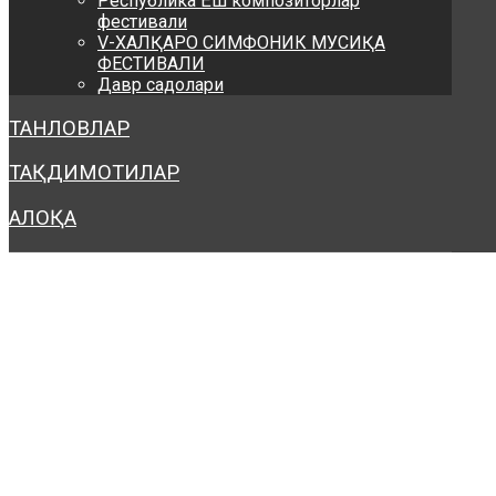
Республика Ёш композиторлар
фестивали
V-ХАЛҚАРО СИМФОНИК МУСИҚА
ФЕСТИВАЛИ
Давр садолари
ТАНЛОВЛАР
ТАҚДИМОТИЛАР
АЛОҚА