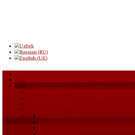
АСОСИЙ САҲИФА
МАЖЛИСЛАР
УЮШМА ҲАҚИДА
КОМПОЗИТОРЛАР, БАСТАКОРЛАР ВА САЙ
МУСИҚАШУНОСЛАР
ИЖОДИЙ УЧРАШУВЛАР ВА МАҲОРАТ ДАРСЛА
"ДЎСТЛАР" КЛУБИ
КОНЦЕРТЛАР
I-ЁШ КОМПОЗИТОРЛАР ХАЛҚАРО ФЕС
РЕСПУБЛИКА ЁШ КОМПОЗИТОРЛАР Ф
V-ХАЛҚАРО СИМФОНИК МУСИҚА ФЕС
ДАВР САДОЛАРИ