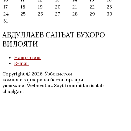
17
18
19
20
21
22
23
24
25
26
27
28
29
30
31
АБДУЛЛАЕВ САНЪАТ БУХОРО
ВИЛОЯТИ
Нашр этиш
E-mail
Copyright © 2026. Ўзбекистон
композиторлари ва бастакорлари
уюшмаси. Webnest.uz Sayt tomonidan ishlab
chiqilgan.