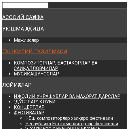
Предыдущий
Предыдущий
Следующий
Следующий
год
месяц
год
месяц
АСОСИЙ САҲИФА
УЮШМА ҲАҚИДА
Мажлислар
ТАШКИЛИЙ ТУЗИЛМАСИ
КОМПОЗИТОРЛАР, БАСТАКОРЛАР ВА
САЙҚАЛЛОВЧИЛАР
МУСИҚАШУНОСЛАР
ЛОЙИҲАЛАР
ИЖОДИЙ УЧРАШУВЛАР ВА МАҲОРАТ ДАРСЛАР
"ДЎСТЛАР" КЛУБИ
КОНЦЕРТЛАР
ФЕСТИВАЛАР
I-Ёш композиторлар халқаро фестивали
Республика Ёш композиторлар фестивали