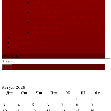
I-ЁШ КОМПОЗИТОРЛАР ХАЛҚАРО
ФЕСТИВАЛИ
РЕСПУБЛИКА ЁШ
КОМПОЗИТОРЛАР ФЕСТИВАЛИ
V-ХАЛҚАРО СИМФОНИК МУСИҚА
ФЕСТИВАЛИ
ДАВР САДОЛАРИ
ТАНЛОВЛАР
ТАҚДИМОТИЛАР
АЛОҚА
ИЗЛАШ...
Find
АНОНС
Август 2026
Дш
Сш
Чш
Пш
Ж
Ш
Як
1
2
3
4
5
6
7
8
9
10
11
12
13
14
15
16