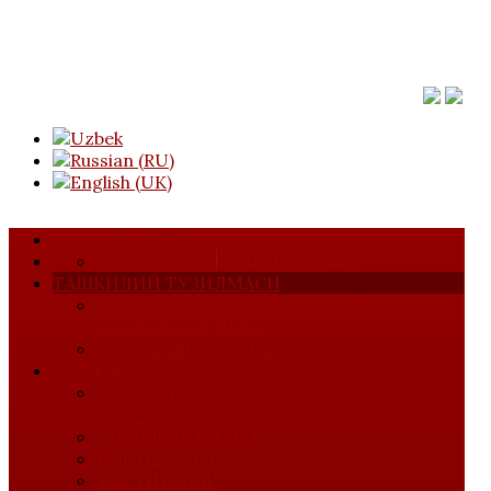
АСОСИЙ САҲИФА
МАЖЛИСЛАР
УЮШМА ҲАҚИДА
ТАШКИЛИЙ ТУЗИЛМАСИ
КОМПОЗИТОРЛАР, БАСТАКОРЛАР ВА
САЙҚАЛЛОВЧИЛАР
МУСИҚАШУНОСЛАР
ЛОЙИҲАЛАР
ИЖОДИЙ УЧРАШУВЛАР ВА МАҲОРАТ
ДАРСЛАР
"ДЎСТЛАР" КЛУБИ
КОНЦЕРТЛАР
ФЕСТИВАЛАР