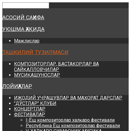
Предыдущий
Предыдущий
Следующий
Следующий
год
месяц
год
месяц
АСОСИЙ САҲИФА
УЮШМА ҲАҚИДА
Мажлислар
ТАШКИЛИЙ ТУЗИЛМАСИ
КОМПОЗИТОРЛАР, БАСТАКОРЛАР ВА
САЙҚАЛЛОВЧИЛАР
МУСИҚАШУНОСЛАР
ЛОЙИҲАЛАР
ИЖОДИЙ УЧРАШУВЛАР ВА МАҲОРАТ ДАРСЛАР
"ДЎСТЛАР" КЛУБИ
КОНЦЕРТЛАР
ФЕСТИВАЛАР
I-Ёш композиторлар халқаро фестивали
Республика Ёш композиторлар фестивали