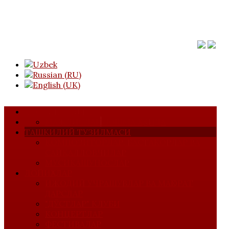
АСОСИЙ САҲИФА
МАЖЛИСЛАР
УЮШМА ҲАҚИДА
ТАШКИЛИЙ ТУЗИЛМАСИ
КОМПОЗИТОРЛАР, БАСТАКОРЛАР ВА
САЙҚАЛЛОВЧИЛАР
МУСИҚАШУНОСЛАР
ЛОЙИҲАЛАР
ИЖОДИЙ УЧРАШУВЛАР ВА МАҲОРАТ
ДАРСЛАР
"ДЎСТЛАР" КЛУБИ
КОНЦЕРТЛАР
ФЕСТИВАЛАР