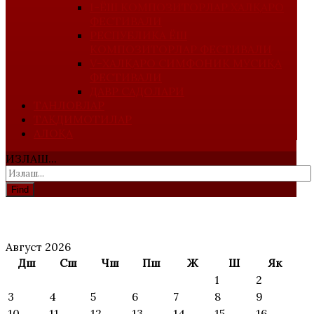
I-ЁШ КОМПОЗИТОРЛАР ХАЛҚАРО
ФЕСТИВАЛИ
РЕСПУБЛИКА ЁШ
КОМПОЗИТОРЛАР ФЕСТИВАЛИ
V-ХАЛҚАРО СИМФОНИК МУСИҚА
ФЕСТИВАЛИ
ДАВР САДОЛАРИ
ТАНЛОВЛАР
ТАҚДИМОТИЛАР
АЛОҚА
ИЗЛАШ...
Find
АНОНС
Август 2026
Дш
Сш
Чш
Пш
Ж
Ш
Як
1
2
3
4
5
6
7
8
9
10
11
12
13
14
15
16