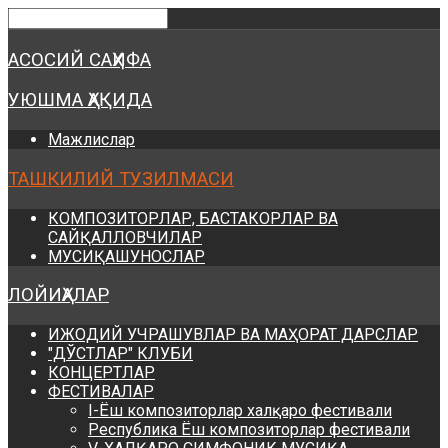
Предыдущий
Предыдущий
Следующий
Следующий
год
месяц
год
месяц
АСОСИЙ САҲИФА
УЮШМА ҲАҚИДА
Мажлислар
ТАШКИЛИЙ ТУЗИЛМАСИ
КОМПОЗИТОРЛАР, БАСТАКОРЛАР ВА
САЙҚАЛЛОВЧИЛАР
МУСИҚАШУНОСЛАР
ЛОЙИҲАЛАР
ИЖОДИЙ УЧРАШУВЛАР ВА МАҲОРАТ ДАРСЛАР
"ДЎСТЛАР" КЛУБИ
КОНЦЕРТЛАР
ФЕСТИВАЛАР
I-Ёш композиторлар халқаро фестивали
Республика Ёш композиторлар фестивали