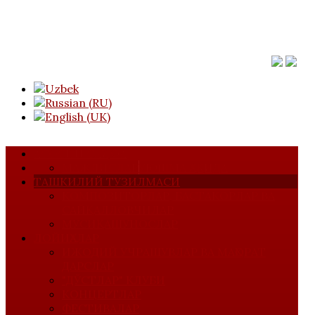
АСОСИЙ САҲИФА
МАЖЛИСЛАР
УЮШМА ҲАҚИДА
ТАШКИЛИЙ ТУЗИЛМАСИ
КОМПОЗИТОРЛАР, БАСТАКОРЛАР ВА
САЙҚАЛЛОВЧИЛАР
МУСИҚАШУНОСЛАР
ЛОЙИҲАЛАР
ИЖОДИЙ УЧРАШУВЛАР ВА МАҲОРАТ
ДАРСЛАР
"ДЎСТЛАР" КЛУБИ
КОНЦЕРТЛАР
ФЕСТИВАЛАР