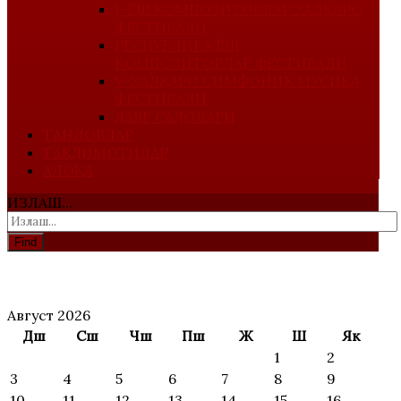
I-ЁШ КОМПОЗИТОРЛАР ХАЛҚАРО
ФЕСТИВАЛИ
РЕСПУБЛИКА ЁШ
КОМПОЗИТОРЛАР ФЕСТИВАЛИ
V-ХАЛҚАРО СИМФОНИК МУСИҚА
ФЕСТИВАЛИ
ДАВР САДОЛАРИ
ТАНЛОВЛАР
ТАҚДИМОТИЛАР
АЛОҚА
ИЗЛАШ...
Find
АНОНС
Август 2026
Дш
Сш
Чш
Пш
Ж
Ш
Як
1
2
3
4
5
6
7
8
9
10
11
12
13
14
15
16