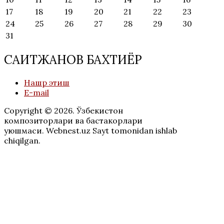
17
18
19
20
21
22
23
24
25
26
27
28
29
30
31
САИТЖАНОВ БАХТИЁР
Нашр этиш
E-mail
Copyright © 2026. Ўзбекистон
композиторлари ва бастакорлари
уюшмаси. Webnest.uz Sayt tomonidan ishlab
chiqilgan.