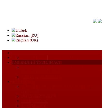
АСОСИЙ САҲИФА
МАЖЛИСЛАР
УЮШМА ҲАҚИДА
ТАШКИЛИЙ ТУЗИЛМАСИ
КОМПОЗИТОРЛАР, БАСТАКОРЛАР ВА
САЙҚАЛЛОВЧИЛАР
МУСИҚАШУНОСЛАР
ЛОЙИҲАЛАР
ИЖОДИЙ УЧРАШУВЛАР ВА МАҲОРАТ
ДАРСЛАР
"ДЎСТЛАР" КЛУБИ
КОНЦЕРТЛАР
ФЕСТИВАЛАР