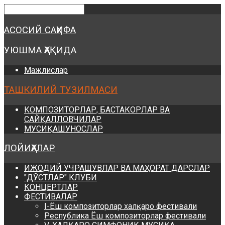
Предыдущий
Предыдущий
Следующий
Следующий
год
месяц
год
месяц
АСОСИЙ САҲИФА
УЮШМА ҲАҚИДА
Мажлислар
ТАШКИЛИЙ ТУЗИЛМАСИ
КОМПОЗИТОРЛАР, БАСТАКОРЛАР ВА
САЙҚАЛЛОВЧИЛАР
МУСИҚАШУНОСЛАР
ЛОЙИҲАЛАР
ИЖОДИЙ УЧРАШУВЛАР ВА МАҲОРАТ ДАРСЛАР
"ДЎСТЛАР" КЛУБИ
КОНЦЕРТЛАР
ФЕСТИВАЛАР
I-Ёш композиторлар халқаро фестивали
Республика Ёш композиторлар фестивали