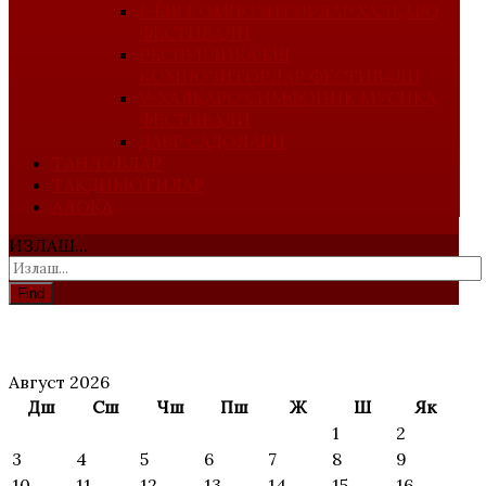
I-ЁШ КОМПОЗИТОРЛАР ХАЛҚАРО
ФЕСТИВАЛИ
РЕСПУБЛИКА ЁШ
КОМПОЗИТОРЛАР ФЕСТИВАЛИ
V-ХАЛҚАРО СИМФОНИК МУСИҚА
ФЕСТИВАЛИ
ДАВР САДОЛАРИ
ТАНЛОВЛАР
ТАҚДИМОТИЛАР
АЛОҚА
ИЗЛАШ...
Find
АНОНС
Август 2026
Дш
Сш
Чш
Пш
Ж
Ш
Як
1
2
3
4
5
6
7
8
9
10
11
12
13
14
15
16